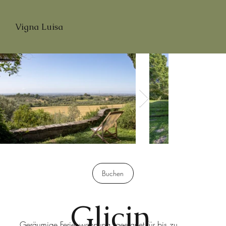
Vigna Luisa
Buchen
Glicin
Geräumige Ferienwohnung, geeignet für bis zu